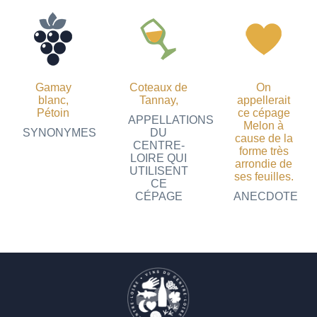
Gamay
Coteaux de
On
blanc,
Tannay
,
appellerait
Pétoin
ce cépage
APPELLATIONS
Melon à
SYNONYMES
DU
cause de la
CENTRE-
forme très
LOIRE QUI
arrondie de
UTILISENT
ses feuilles.
CE
CÉPAGE
ANECDOTE