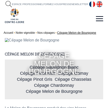
fr
en
ESPACE PROFESSIONNEL
FORMEZ-VOUS
PRESSE
NEWSLETTER
Accueil
Notre vignoble
Nos cépages
Cépage Melon de Bourgogne
CÉPAGE MELON DE BOURGOGNE
CÉPAGE
MELON DE
Cépage Sauvignon Blanc
BOURGOGNE
Cépage Pinot Noir
Cépage Gamay
Cépage Pinot Gris
Cépage Chasselas
Cépage Chardonnay
Cépage Melon de Bourgogne