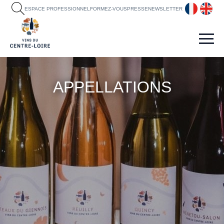
fr
en
ESPACE PROFESSIONNEL
FORMEZ-VOUS
PRESSE
NEWSLETTER
APPELLATIONS