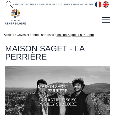
fr
en
ESPACE PROFESSIONNEL
FORMEZ-VOUS
PRESSE
NEWSLETTER
Accueil
Caves et bonnes adresses
Maison Saget - La Perrière
MAISON SAGET - LA
PERRIÈRE
MAISON SAGET - LA
PERRIÈRE
LA CASTILLE, 58150
POUILLY SUR LOIRE