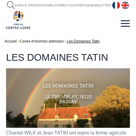
fr
en
ESPACE PROFESSIONNEL
FORMEZ-VOUS
PRESSE
NEWSLETTER
Accueil
Caves et bonnes adresses
Les Domaines Tatin
LES DOMAINES TATIN
LES DOMAINES TATIN
LE TREMBLAY, 18120
BRINAY
Chantal WILK et Jean TATIN ont repris la ferme agricole