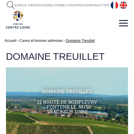
fr
en
ESPACE PROFESSIONNEL
FORMEZ-VOUS
PRESSE
NEWSLETTER
Accueil
Caves et bonnes adresses
Domaine Treuillet
DOMAINE TREUILLET
DOMAINE TREUILLET
12 ROUTE DE BOISFLEURY
- FONTENILLE, 58150
TRACY SUR LOIRE