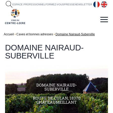
fr
en
ESPACE PROFESSIONNEL
FORMEZ-VOUS
PRESSE
NEWSLETTER
Accueil
Caves et bonnes adresses
Domaine Nairaud-Suberville
DOMAINE NAIRAUD-
SUBERVILLE
DOMAINE NAIRAUD-
SUBERVILLE
ROUTE DE CULAN, 18370
CHÂTEAUMEILLANT