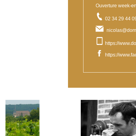
Ouverture week-end
02 34 29 44 0
nicolas@dom
https://www.d
https://www.f