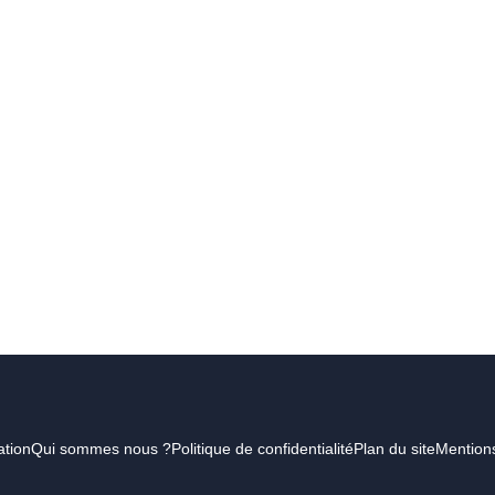
tion
Qui sommes nous ?
Politique de confidentialité
Plan du site
Mentions