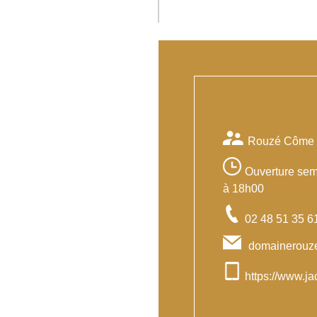
Rouzé Côme
Ouverture sem
à 18h00
02 48 51 35 6
domainerouz
https://www.ja