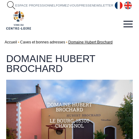
fr
en
ESPACE PROFESSIONNEL
FORMEZ-VOUS
PRESSE
NEWSLETTER
Accueil
Caves et bonnes adresses
Domaine Hubert Brochard
DOMAINE HUBERT
BROCHARD
DOMAINE HUBERT
BROCHARD
LE BOURG, 18300
CHAVIGNOL