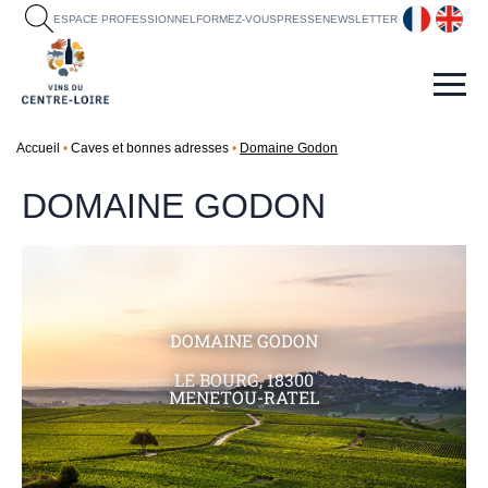
fr
en
ESPACE PROFESSIONNEL
FORMEZ-VOUS
PRESSE
NEWSLETTER
Accueil
Caves et bonnes adresses
Domaine Godon
DOMAINE GODON
DOMAINE GODON
LE BOURG, 18300
MENETOU-RATEL