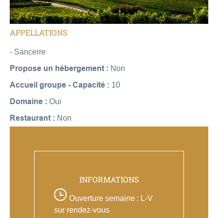
APPELLATIONS
- Sancerre
Propose un hébergement :
Non
Accueil groupe - Capacité :
10
Domaine :
Oui
Restaurant :
Non
INFORMATIONS
Ouverture semaine : L-V
sur rendez-vous