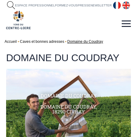
fr
en
ESPACE PROFESSIONNEL
FORMEZ-VOUS
PRESSE
NEWSLETTER
Accueil
Caves et bonnes adresses
Domaine du Coudray
DOMAINE DU COUDRAY
DOMAINE DU COUDRAY
DOMAINE DU COUDRAY,
18290 CIVRAY