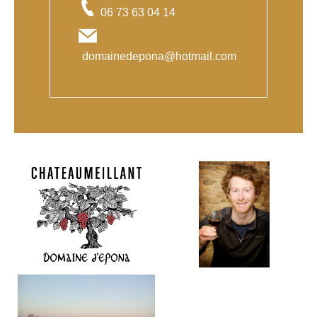
06 73 63 04 14
domainedepona@hotmail.com