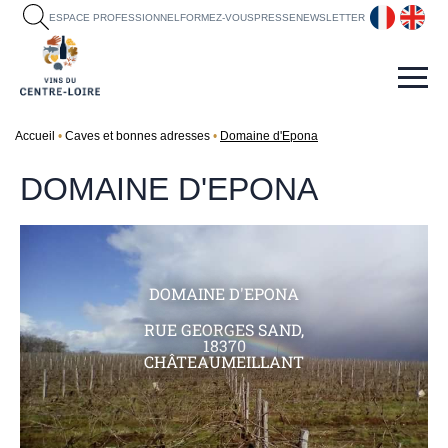
fr
en
ESPACE PROFESSIONNEL
FORMEZ-VOUS
PRESSE
NEWSLETTER
Accueil
Caves et bonnes adresses
Domaine d'Epona
DOMAINE D'EPONA
DOMAINE D'EPONA
RUE GEORGES SAND,
18370
CHÂTEAUMEILLANT