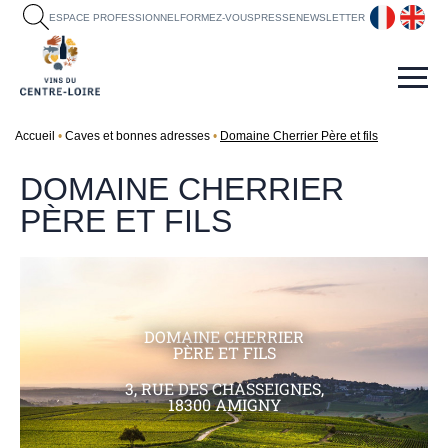
fr
en
ESPACE PROFESSIONNEL
FORMEZ-VOUS
PRESSE
NEWSLETTER
Accueil
Caves et bonnes adresses
Domaine Cherrier Père et fils
DOMAINE CHERRIER
PÈRE ET FILS
DOMAINE CHERRIER
PÈRE ET FILS
3, RUE DES CHASSEIGNES,
18300 AMIGNY