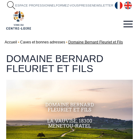
fr
en
ESPACE PROFESSIONNEL
FORMEZ-VOUS
PRESSE
NEWSLETTER
Accueil
Caves et bonnes adresses
Domaine Bernard Fleuriet et Fils
DOMAINE BERNARD
FLEURIET ET FILS
DOMAINE BERNARD
FLEURIET ET FILS
LA VAUVISE, 18300
MENETOU-RATEL